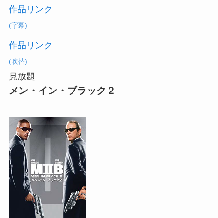
作品リンク
(字幕)
作品リンク
(吹替)
見放題
メン・イン・ブラック２